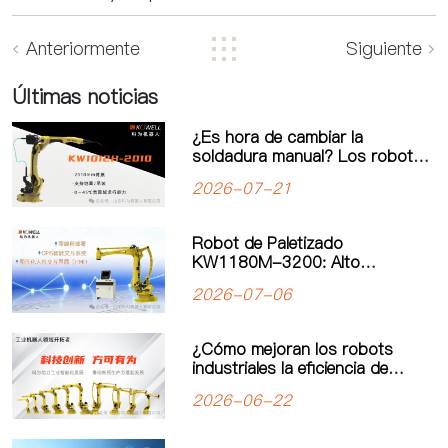
Anteriormente
Siguiente
Últimas noticias
¿Es hora de cambiar la
soldadura manual? Los robots
de soldadura impulsan una
2026-07-21
nueva era de automatización
industrial
Robot de Paletizado
KW1180M-3200: Alto
Rendimiento y Operación
2026-07-06
Simplificada para un Nuevo
Estándar en Paletizado de
Carga Pesada
¿Cómo mejoran los robots
industriales la eficiencia de
producción? El valor real de la
2026-06-22
automatización industrial