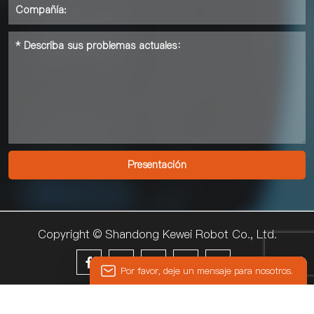
Copyright © Shandong Kewei Robot Co., Ltd.





Por favor, deje un mensaje para nosotros.
© 2024 KEWEI
Introduzca su dirección de correo