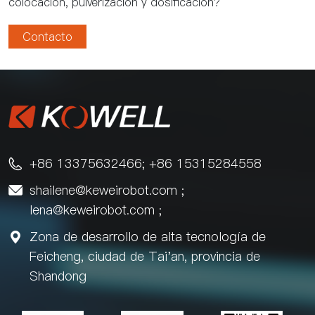
colocación, pulverización y dosificación?
Contacto
+86 13375632466; +86 15315284558

shailene@keweirobot.com
;

lena@keweirobot.com
;
Zona de desarrollo de alta tecnología de

Feicheng, ciudad de Tai'an, provincia de
Shandong