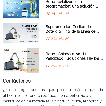
Robot paletizador sin
programación: una solución
inteligente para mejorar la
2026-06-08
eficiencia de producción
Superando los Cuellos de
Botella al Final de la Línea de
Producción: El Robot
2026-05-29
Paletizador Colaborativo de
“Programación Cero” de Kewei
Impulsa la Manufactura Flexible
Robot Colaborativo de
Paletizado | Soluciones Flexibles
de Automatización de Kewei
2026-05-12
Robotics
Contáctenos
¿Puedo preguntarle para qué tipo de trabajos le gustaría
utilizar nuestro brazo robótico, como paletización,
manipulación de materiales, soldadura, corte, recogida y