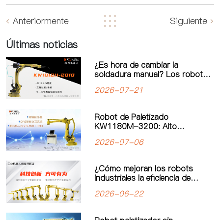
Anteriormente
Siguiente
Últimas noticias
¿Es hora de cambiar la
soldadura manual? Los robots
de soldadura impulsan una
2026-07-21
nueva era de automatización
industrial
Robot de Paletizado
KW1180M-3200: Alto
Rendimiento y Operación
2026-07-06
Simplificada para un Nuevo
Estándar en Paletizado de
Carga Pesada
¿Cómo mejoran los robots
industriales la eficiencia de
producción? El valor real de la
2026-06-22
automatización industrial