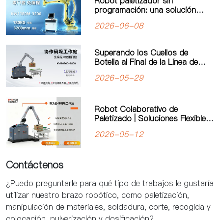
Robot paletizador sin
programación: una solución
inteligente para mejorar la
2026-06-08
eficiencia de producción
Superando los Cuellos de
Botella al Final de la Línea de
Producción: El Robot
2026-05-29
Paletizador Colaborativo de
“Programación Cero” de Kewei
Impulsa la Manufactura Flexible
Robot Colaborativo de
Paletizado | Soluciones Flexibles
de Automatización de Kewei
2026-05-12
Robotics
Contáctenos
¿Puedo preguntarle para qué tipo de trabajos le gustaría
utilizar nuestro brazo robótico, como paletización,
manipulación de materiales, soldadura, corte, recogida y
colocación, pulverización y dosificación?