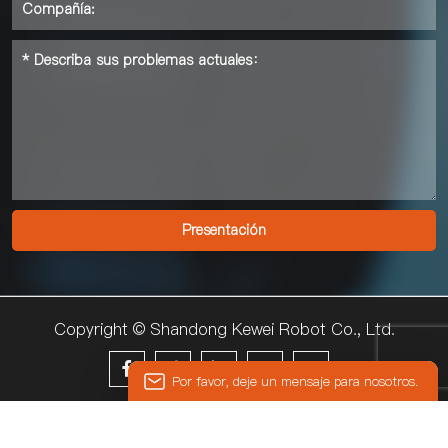
Copyright © Shandong Kewei Robot Co., Ltd.





Por favor, deje un mensaje para nosotros.
© 2024 KEWEI
Introduzca su dirección de correo