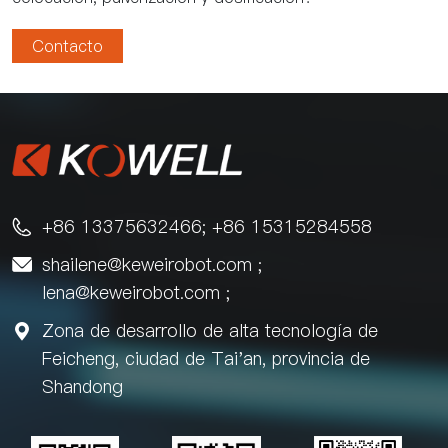
Contacto
+86 13375632466; +86 15315284558

shailene@keweirobot.com
;

lena@keweirobot.com
;
Zona de desarrollo de alta tecnología de

Feicheng, ciudad de Tai'an, provincia de
Shandong