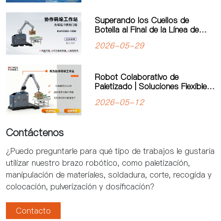
Superando los Cuellos de
Botella al Final de la Línea de
Producción: El Robot
2026-05-29
Paletizador Colaborativo de
“Programación Cero” de Kewei
Impulsa la Manufactura Flexible
Robot Colaborativo de
Paletizado | Soluciones Flexibles
de Automatización de Kewei
2026-05-12
Robotics
Contáctenos
¿Puedo preguntarle para qué tipo de trabajos le gustaría
utilizar nuestro brazo robótico, como paletización,
manipulación de materiales, soldadura, corte, recogida y
colocación, pulverización y dosificación?
Contacto