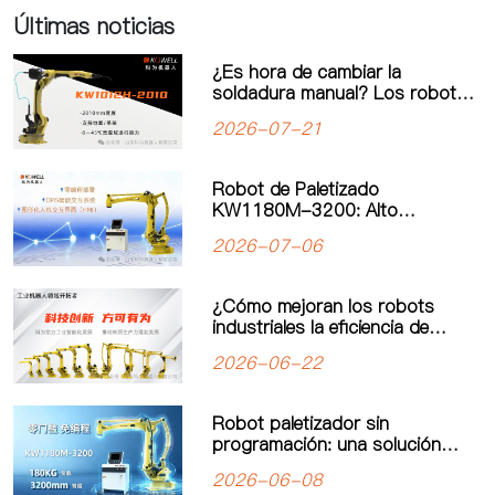
Últimas noticias
¿Es hora de cambiar la
soldadura manual? Los robots
de soldadura impulsan una
2026-07-21
nueva era de automatización
industrial
Robot de Paletizado
KW1180M-3200: Alto
Rendimiento y Operación
2026-07-06
Simplificada para un Nuevo
Estándar en Paletizado de
Carga Pesada
¿Cómo mejoran los robots
industriales la eficiencia de
producción? El valor real de la
2026-06-22
automatización industrial
Robot paletizador sin
programación: una solución
inteligente para mejorar la
2026-06-08
eficiencia de producción