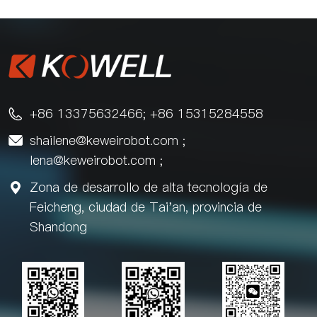
+86 13375632466; +86 15315284558

shailene@keweirobot.com
;

lena@keweirobot.com
;
Zona de desarrollo de alta tecnología de

Feicheng, ciudad de Tai'an, provincia de
Shandong