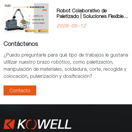
Impulsa la Manufactura Flexible
Robot Colaborativo de
Paletizado | Soluciones Flexibles
de Automatización de Kewei
2026-05-12
Robotics
Contáctenos
¿Puedo preguntarle para qué tipo de trabajos le gustaría
utilizar nuestro brazo robótico, como paletización,
manipulación de materiales, soldadura, corte, recogida y
colocación, pulverización y dosificación?
Contacto