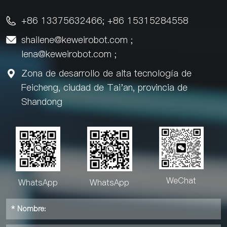
+86 13375632466; +86 15315284558

shailene@keweirobot.com
;

lena@keweirobot.com
;
Zona de desarrollo de alta tecnología de

Feicheng, ciudad de Tai'an, provincia de
Shandong
WeChat
WhatsApp
WhatsApp