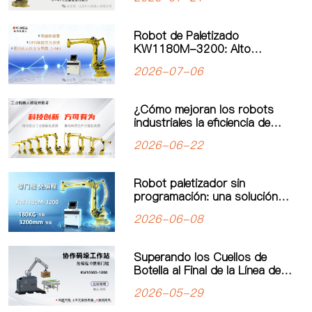
nueva era de automatización
industrial
Robot de Paletizado
KW1180M-3200: Alto
Rendimiento y Operación
2026-07-06
Simplificada para un Nuevo
Estándar en Paletizado de
Carga Pesada
¿Cómo mejoran los robots
industriales la eficiencia de
producción? El valor real de la
2026-06-22
automatización industrial
Robot paletizador sin
programación: una solución
inteligente para mejorar la
2026-06-08
eficiencia de producción
Superando los Cuellos de
Botella al Final de la Línea de
Producción: El Robot
2026-05-29
Paletizador Colaborativo de
“Programación Cero” de Kewei