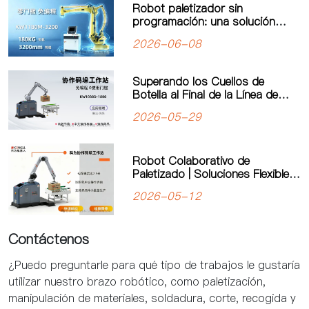
Robot paletizador sin
programación: una solución
inteligente para mejorar la
2026-06-08
eficiencia de producción
Superando los Cuellos de
Botella al Final de la Línea de
Producción: El Robot
2026-05-29
Paletizador Colaborativo de
“Programación Cero” de Kewei
Impulsa la Manufactura Flexible
Robot Colaborativo de
Paletizado | Soluciones Flexibles
de Automatización de Kewei
2026-05-12
Robotics
Contáctenos
¿Puedo preguntarle para qué tipo de trabajos le gustaría
utilizar nuestro brazo robótico, como paletización,
manipulación de materiales, soldadura, corte, recogida y