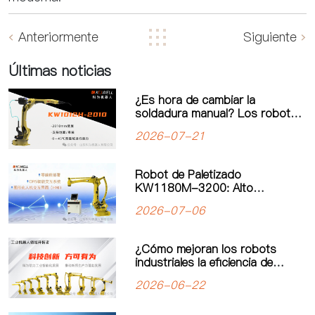
Anteriormente
Siguiente
Últimas noticias
¿Es hora de cambiar la
soldadura manual? Los robots
de soldadura impulsan una
2026-07-21
nueva era de automatización
industrial
Robot de Paletizado
KW1180M-3200: Alto
Rendimiento y Operación
2026-07-06
Simplificada para un Nuevo
Estándar en Paletizado de
Carga Pesada
¿Cómo mejoran los robots
industriales la eficiencia de
producción? El valor real de la
2026-06-22
automatización industrial