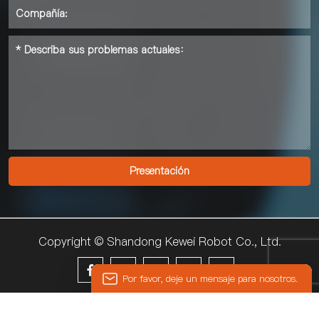
Copyright © Shandong Kewei Robot Co., Ltd.





Por favor, deje un mensaje para nosotros.
© 2024 KEWEI
Introduzca su dirección de correo