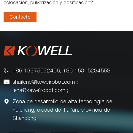
colocación, pulverización y dosificación?
Contacto
+86 13375632466; +86 15315284558

shailene@keweirobot.com
;

lena@keweirobot.com
;
Zona de desarrollo de alta tecnología de

Feicheng, ciudad de Tai'an, provincia de
Shandong