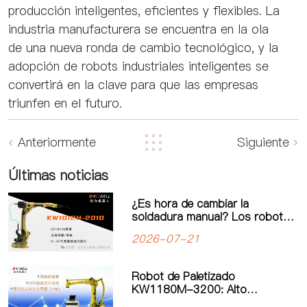
producción inteligentes, eficientes y flexibles. La
industria manufacturera se encuentra en la ola
de una nueva ronda de cambio tecnológico, y la
adopción de robots industriales inteligentes se
convertirá en la clave para que las empresas
triunfen en el futuro.
Anteriormente
Siguiente
Últimas noticias
¿Es hora de cambiar la
soldadura manual? Los robots
de soldadura impulsan una
2026-07-21
nueva era de automatización
industrial
Robot de Paletizado
KW1180M-3200: Alto
Rendimiento y Operación