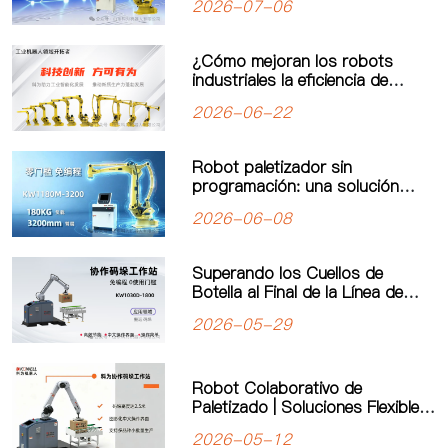
2026-07-06
Simplificada para un Nuevo
Estándar en Paletizado de
Carga Pesada
¿Cómo mejoran los robots
industriales la eficiencia de
producción? El valor real de la
2026-06-22
automatización industrial
Robot paletizador sin
programación: una solución
inteligente para mejorar la
2026-06-08
eficiencia de producción
Superando los Cuellos de
Botella al Final de la Línea de
Producción: El Robot
2026-05-29
Paletizador Colaborativo de
“Programación Cero” de Kewei
Impulsa la Manufactura Flexible
Robot Colaborativo de
Paletizado | Soluciones Flexibles
de Automatización de Kewei
2026-05-12
Robotics