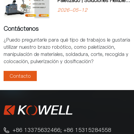
Paletizado | Soluciones Flexibles
de Automatización de Kewei
2026-05-12
Robotics
Contáctenos
¿Puedo preguntarle para qué tipo de trabajos le gustaría
utilizar nuestro brazo robótico, como paletización,
manipulación de materiales, soldadura, corte, recogida y
colocación, pulverización y dosificación?
Contacto
+86 13375632466; +86 15315284558
