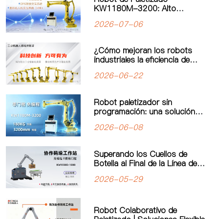
KW1180M-3200: Alto
Rendimiento y Operación
2026-07-06
Simplificada para un Nuevo
Estándar en Paletizado de
Carga Pesada
¿Cómo mejoran los robots
industriales la eficiencia de
producción? El valor real de la
2026-06-22
automatización industrial
Robot paletizador sin
programación: una solución
inteligente para mejorar la
2026-06-08
eficiencia de producción
Superando los Cuellos de
Botella al Final de la Línea de
Producción: El Robot
2026-05-29
Paletizador Colaborativo de
“Programación Cero” de Kewei
Impulsa la Manufactura Flexible
Robot Colaborativo de