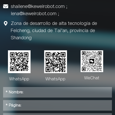
shailene@keweirobot.com
;

lena@keweirobot.com
;
Zona de desarrollo de alta tecnología de

Feicheng, ciudad de Tai'an, provincia de
Shandong
WeChat
WhatsApp
WhatsApp