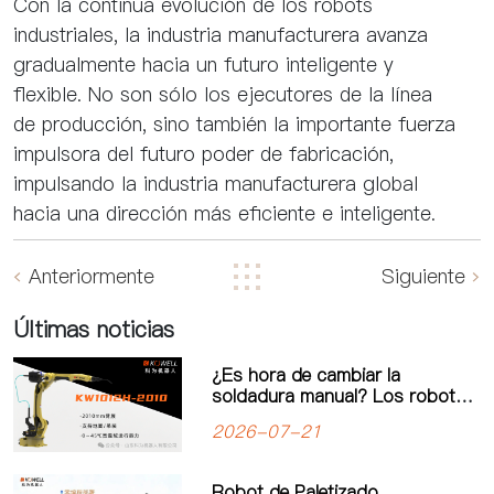
Con la continua evolución de los robots
industriales, la industria manufacturera avanza
gradualmente hacia un futuro inteligente y
flexible. No son sólo los ejecutores de la línea
de producción, sino también la importante fuerza
impulsora del futuro poder de fabricación,
impulsando la industria manufacturera global
hacia una dirección más eficiente e inteligente.
Anteriormente
Siguiente
Últimas noticias
¿Es hora de cambiar la
soldadura manual? Los robots
de soldadura impulsan una
2026-07-21
nueva era de automatización
industrial
Robot de Paletizado