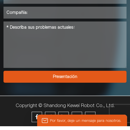
Copyright © Shandong Kewei Robot Co., Ltd.





Por favor, deje un mensaje para nosotros.
© 2024 KEWEI