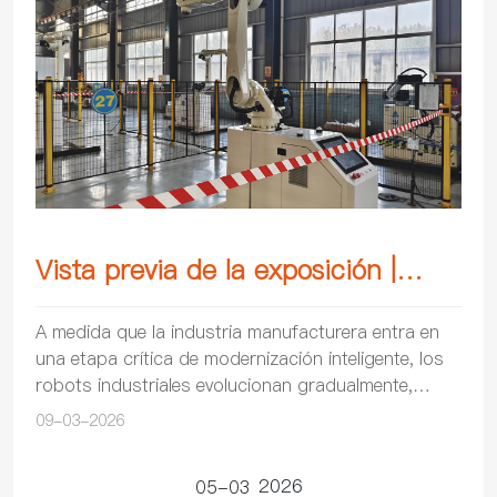
Vista previa de la exposición |
Kewei Robotics exhibirá sus
A medida que la industria manufacturera entra en
una etapa crítica de modernización inteligente, los
productos en la Feria Industrial
robots industriales evolucionan gradualmente,
Internacional de Chengdu 2026
pasando de ser simples equipos a convertirse en
09-03-2026
so...
2026
05-03