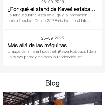
2025
26-09
¿Por qué el stand de Kewei estaba
tan lleno? Un análisis profundo de
La feria industrial está en auge y la innovación
sus principales avances tecnológicos
cobra impulso. Con la 25.ª Feria Industrial Inte...
y su valor industrial.
2025
25-09
Más allá de las máquinas
independientes: El debut de Kewei en
El auge de la Feria Industrial: ¡Kewei Robotics lidera
la Feria Industrial revela la
un nuevo paradigma para la fabricación int...
transformación estratégica de la
industria robótica: de “herramientas”
a “ecosistema”.
Blog