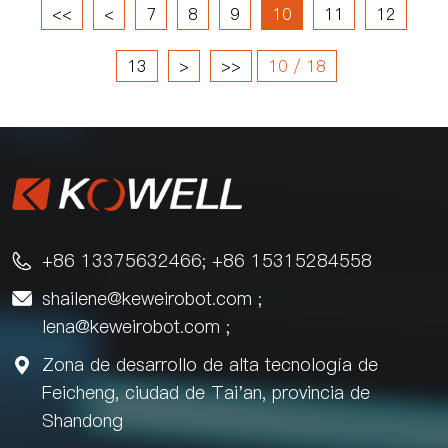
<<
<
7
8
9
10
11
12
13
>
>>
10 / 18
+86 13375632466; +86 15315284558

shailene@keweirobot.com
;

lena@keweirobot.com
;
Zona de desarrollo de alta tecnología de

Feicheng, ciudad de Tai'an, provincia de
Shandong