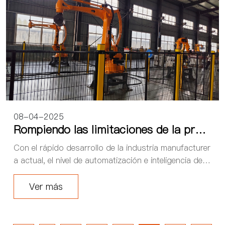
08-04-2025
Rompiendo las limitaciones de la prod
ucción tradicional, los robots de mane
Con el rápido desarrollo de la industria manufacturer
jo de líneas de producción redefinen la
a actual, el nivel de automatización e inteligencia de la
s capacidades de fabricación
s líneas de producción está aumentando. En el mode
lo de producción tradicional, los tra...
Ver más