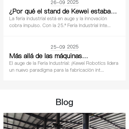
2025
26-09
¿Por qué el stand de Kewei estaba
tan lleno? Un análisis profundo de
La feria industrial está en auge y la innovación
sus principales avances tecnológicos
cobra impulso. Con la 25.ª Feria Industrial Inte...
y su valor industrial.
2025
25-09
Más allá de las máquinas
independientes: El debut de Kewei en
El auge de la Feria Industrial: ¡Kewei Robotics lidera
la Feria Industrial revela la
un nuevo paradigma para la fabricación int...
transformación estratégica de la
industria robótica: de “herramientas”
a “ecosistema”.
Blog