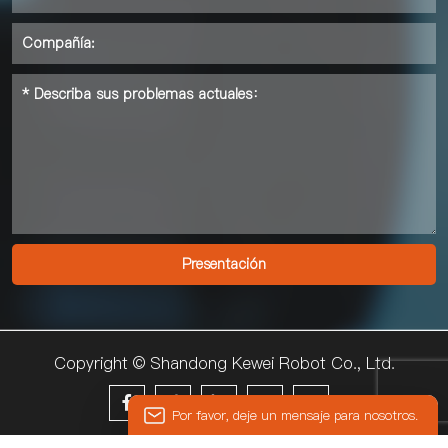
Copyright © Shandong Kewei Robot Co., Ltd.





Por favor, deje un mensaje para nosotros.
© 2024 KEWEI