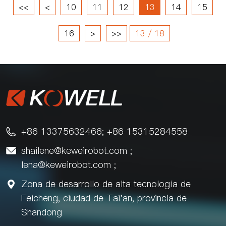
<<
<
10
11
12
13
14
15
16
>
>>
13 / 18
+86 13375632466; +86 15315284558

shailene@keweirobot.com
;

lena@keweirobot.com
;
Zona de desarrollo de alta tecnología de

Feicheng, ciudad de Tai'an, provincia de
Shandong