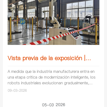
Vista previa de la exposición |
Kewei Robotics exhibirá sus
A medida que la industria manufacturera entra en
una etapa crítica de modernización inteligente, los
productos en la Feria Industrial
robots industriales evolucionan gradualmente,
Internacional de Chengdu 2026
pasando de ser simples equipos a convertirse en
09-03-2026
so...
2026
05-03