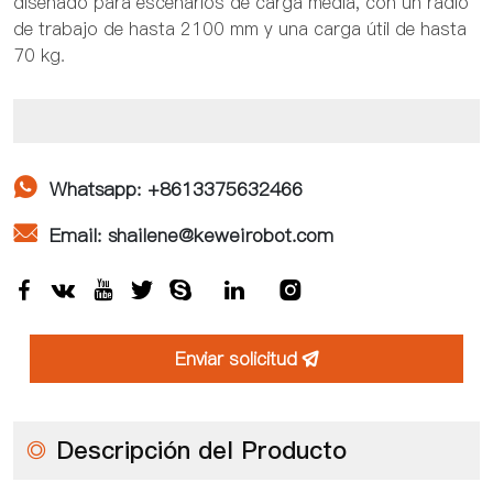
diseñado para escenarios de carga media, con un radio
de trabajo de hasta 2100 mm y una carga útil de hasta
70 kg.

Whatsapp: +8613375632466

Email: shailene@keweirobot.com







Enviar solicitud

◎
Descripción del Producto