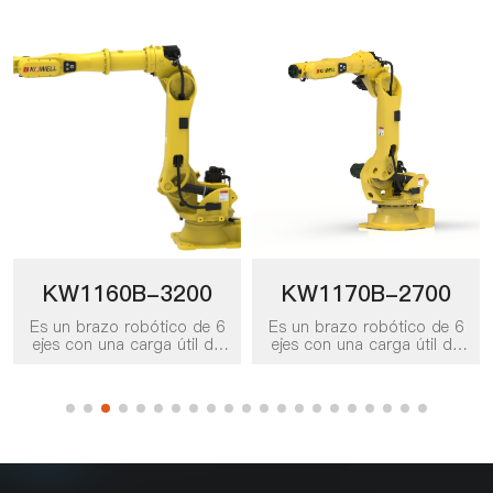
KW1160B-3200
KW1170B-2700
Es un brazo robótico de 6
Es un brazo robótico de 6
ejes con una carga útil de
ejes con una carga útil de
160 kg y un radio de
170kg y un radio de trabajo
trabajo de 3200 mm. Se
de 2700 mm. Se puede
puede aplicar a diversos
aplicar a varios escenarios
escenarios de trabajo,
de trabajo, como
como manipulación,
manipulación, selección y
selección y colocación,
colocación, paletización,
paletizado, carga y
carga y descarga, y es el
descarga y embalaje, y es
producto preferido para