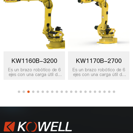
KW1160B-3200
KW1170B-2700
Es un brazo robótico de 6
Es un brazo robótico de 6
ejes con una carga útil de
ejes con una carga útil de
160 kg y un radio de
170kg y un radio de trabajo
trabajo de 3200 mm. Se
de 2700 mm. Se puede
puede aplicar a diversos
aplicar a varios escenarios
escenarios de trabajo,
de trabajo, como
como manipulación,
manipulación, selección y
selección y colocación,
colocación, paletización,
paletizado, carga y
carga y descarga, y es el
descarga y embalaje, y es
producto preferido para
un producto favorito para
soluciones de
soluciones de
automatización de placas
automatización de tableros
en varios sectores, como
en diversas industrias,
alimentos, bebidas,