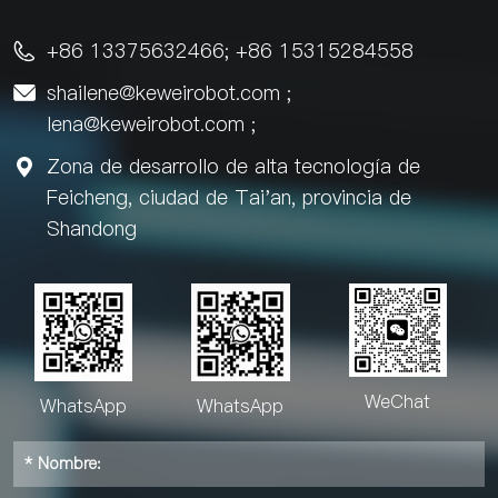
como alimentos, bebidas,
materiales de construcción,
materiales de construcción,
logística, almacenamiento,
+86 13375632466; +86 15315284558
logística, almacenamiento,
puertas y ventanas,

puertas y ventanas.
fotovoltaica y Nueva
energía.
shailene@keweirobot.com
;

lena@keweirobot.com
;
Zona de desarrollo de alta tecnología de

Feicheng, ciudad de Tai'an, provincia de
Shandong
WeChat
WhatsApp
WhatsApp