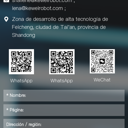
shailene@keweirobot.com
;

lena@keweirobot.com
;
Zona de desarrollo de alta tecnología de

Feicheng, ciudad de Tai'an, provincia de
Shandong
WeChat
WhatsApp
WhatsApp