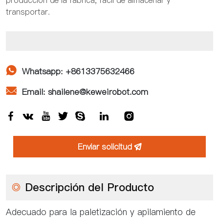
producción de la fábrica, fácil de almacenar y
transportar.

Whatsapp: +8613375632466

Email: shailene@keweirobot.com







Enviar solicitud

◎
Descripción del Producto
Adecuado para la paletización y apilamiento de