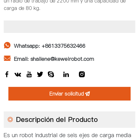
un radio de trabajo de 2200 mm y una capacidad de
carga de 80 kg.

Whatsapp: +8613375632466

Email: shailene@keweirobot.com







Enviar solicitud

◎
Descripción del Producto
Es un robot industrial de seis ejes de carga media