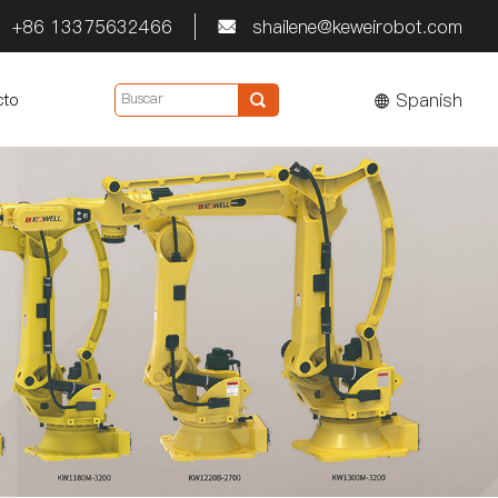
+86 13375632466
shailene@keweirobot.com


Spanish
cto
