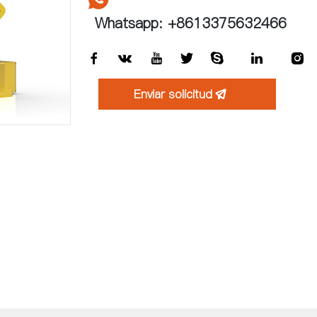
Whatsapp: +8613375632466







Enviar solicitud
